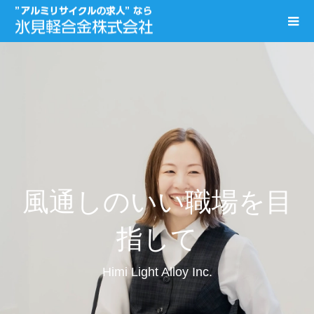
風通しのいい職場を目
指して
Himi Light Alloy Inc.