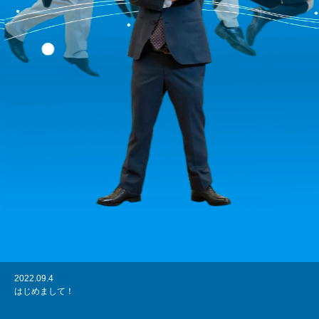
熱い風を起こしてく
れ！
Himi Light Alloy Inc.
2022.09.21
2022.09.4
家族でBBQ大会
はじめまして！